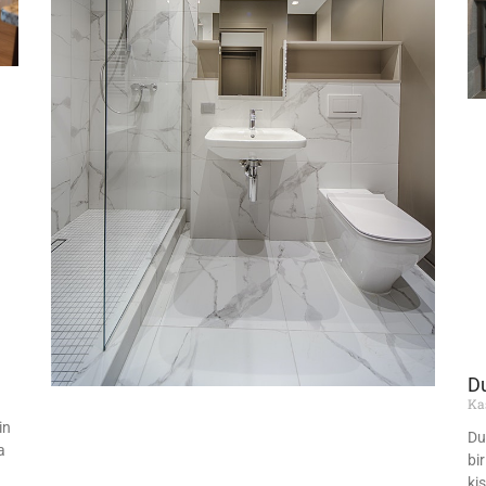
Du
Ka
in
Du
a
bi
ki