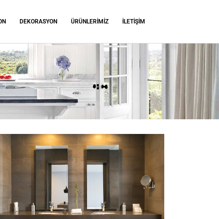
ON
DEKORASYON
ÜRÜNLERİMİZ
İLETIŞIM