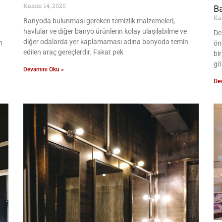
Kasım 14, 2020
Ba
Ka
Banyoda bulunması gereken temizlik malzemeleri,
havlular ve diğer banyo ürünlerin kolay ulaşılabilme ve
De
diğer odalarda yer kaplamaması adına banyoda temin
n
ön
edilen araç gereçlerdir. Fakat pek
bi
gö
Devamını Oku »
De