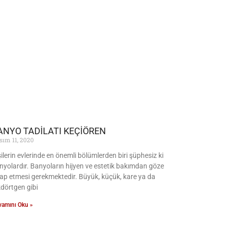
ANYO TADİLATI KEÇİÖREN
sım 11, 2020
şilerin evlerinde en önemli bölümlerden biri şüphesiz ki
nyolardır. Banyoların hijyen ve estetik bakımdan göze
tap etmesi gerekmektedir. Büyük, küçük, kare ya da
kdörtgen gibi
vamını Oku »