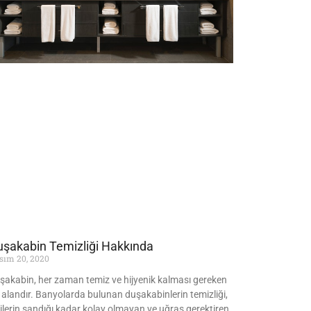
şakabin Temizliği Hakkında
sım 20, 2020
şakabin, her zaman temiz ve hijyenik kalması gereken
r alandır. Banyolarda bulunan duşakabinlerin temizliği,
şilerin sandığı kadar kolay olmayan ve uğraş gerektiren