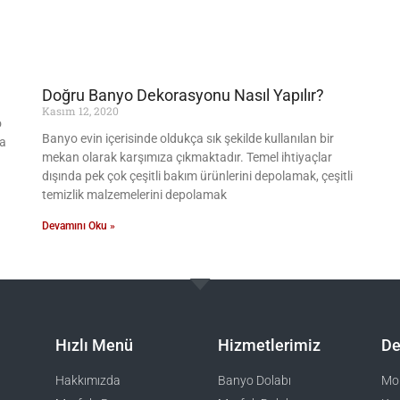
Doğru Banyo Dekorasyonu Nasıl Yapılır?
h
Kasım 12, 2020
o
Banyo evin içerisinde oldukça sık şekilde kullanılan bir
ya
mekan olarak karşımıza çıkmaktadır. Temel ihtiyaçlar
dışında pek çok çeşitli bakım ürünlerini depolamak, çeşitli
temizlik malzemelerini depolamak
Devamını Oku »
Hızlı Menü
Hizmetlerimiz
De
Hakkımızda
Banyo Dolabı
Mob