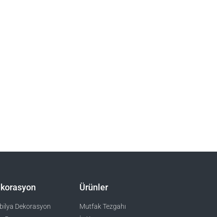
korasyon
Ürünler
ilya Dekorasyon
Mutfak Tezgahı