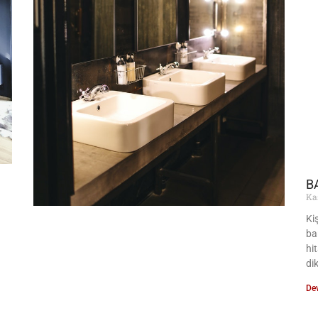
B
Ka
Ki
ba
hi
di
De