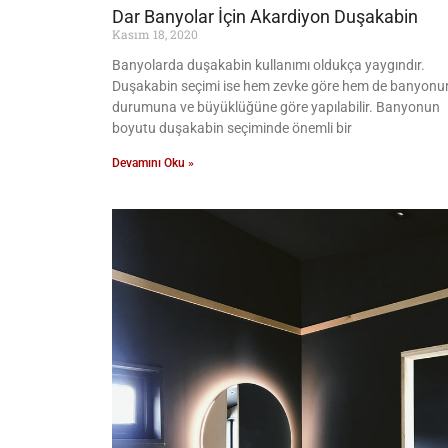
Dar Banyolar İçin Akardiyon Duşakabin
Kasım 18, 2020
Banyolarda duşakabin kullanımı oldukça yaygındır.
Duşakabin seçimi ise hem zevke göre hem de banyonu
durumuna ve büyüklüğüne göre yapılabilir. Banyonun
boyutu duşakabin seçiminde önemli bir
Devamını Oku »