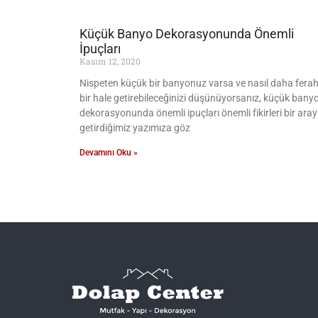
Küçük Banyo Dekorasyonunda Önemli
İpuçları
Kasım 12, 2020
Nispeten küçük bir banyonuz varsa ve nasıl daha fera
bir hale getirebileceğinizi düşünüyorsanız, küçük bany
dekorasyonunda önemli ipuçları önemli fikirleri bir ara
getirdiğimiz yazımıza göz
Devamını Oku »