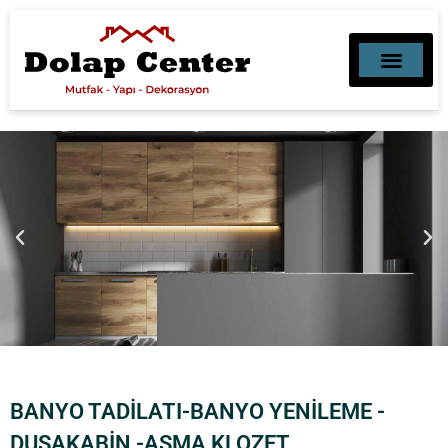
MUTFAK, BANYO, DEKORAS
MOBILYA DEKORASY
BANYO TADİLATI-BANYO YENİLEME -
DUŞAKABİN -ASMA KLOZET