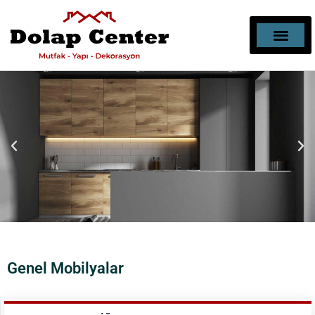
MUTFAK, BANYO, DEKOR
MOBILYA DEKORAS
Genel Mobilyalar