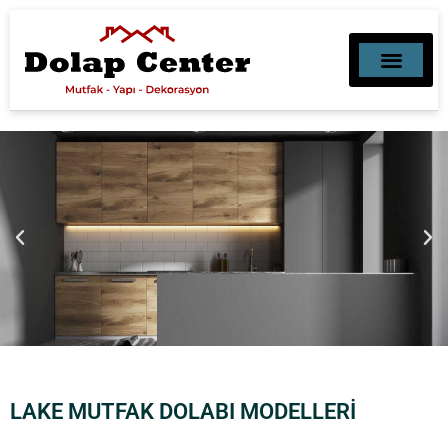
MUTFAK, BANYO, DEKORAS
MOBILYA DEKORASY
LAKE MUTFAK DOLABI MODELLERİ