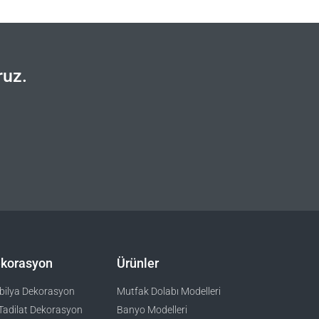
ruz.
korasyon
Ürünler
ilya Dekorasyon
Mutfak Dolabı Modelleri
Tadilat Dekorasyon
Banyo Modelleri