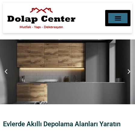
MUTFAK, BANYO, DEKORAS
MOBILYA DEKORASY
Evlerde Akıllı Depolama Alanları Yaratın